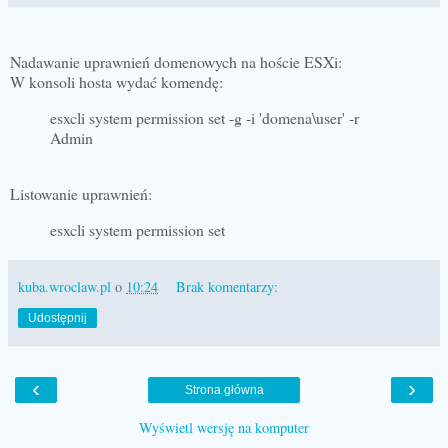
Nadawanie uprawnień domenowych na hoście ESXi:
W konsoli hosta wydać komendę:
esxcli system permission set -g -i 'domena\user' -r
Admin
Listowanie uprawnień:
esxcli system permission set
kuba.wroclaw.pl
o
10:24
Brak komentarzy:
Udostępnij
‹
›
Strona główna
Wyświetl wersję na komputer